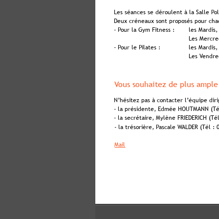
Les séances se déroulent à la Salle Po
Deux créneaux sont proposés pour chaq
- Pour la Gym Fitness : 
les Mardis,
Les Mercred
- Pour le Pilates : 
les Mardis,
Les Vendred
Vous souhaitez de plus ample
N’hésitez pas à contacter l’équipe dir
- la présidente, Edmée HOUTMANN (Tél 
- la secrétaire, Mylène FRIEDERICH (Tél
- la trésorière, Pascale WALDER (Tél : 0
Mail