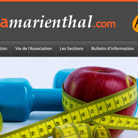
marienthal
a
.com