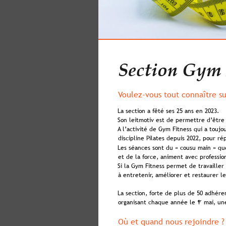
Section Gym F
Voulez-vous tout connaître su
La section a fêté ses 25 ans en 2023. 
Son leitmotiv est de permettre d’être 
A l’activité de Gym Fitness qui a toujo
discipline Pilates depuis 2022, pour r
Les séances sont du « cousu main » qu
et de la force, animent avec professio
Si la Gym Fitness permet de travailler 
à entretenir, améliorer et restaurer le
La section, forte de plus de 50 adhérent
er
organisant chaque année le 1
 mai, un
Où et quand nous rejoindre ?