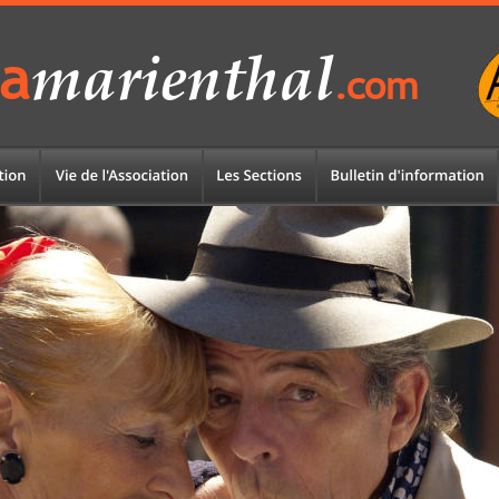
marienthal
a
.com