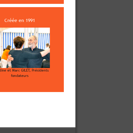
Créée en 1991 
itine et Marc GILET, Présidents 
fondateurs