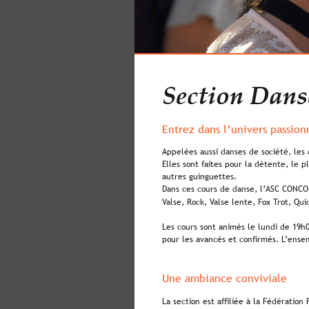
Section Dans
Entrez dans l’univers passion
Appelées aussi danses de société, les
Elles sont faites pour la détente, le p
autres guinguettes.
Dans ces cours de danse, l’ASC CONCO
Valse, Rock, Valse lente, Fox Trot, Q
Les cours sont animés le lundi de 19h0
pour les avancés et confirmés. L’ense
Une ambiance conviviale
La section est affiliée à la Fédération